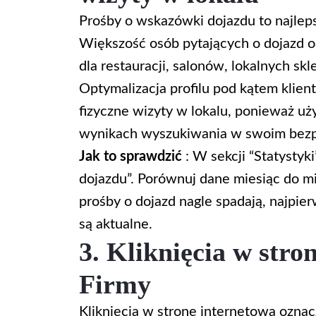
Prośby o wskazówki dojazdu to najleps
Większość osób pytających o dojazd od
dla restauracji, salonów, lokalnych sk
Optymalizacja profilu pod kątem klient
fizyczne wizyty w lokalu, ponieważ uż
wynikach wyszukiwania w swoim bezp
Jak to sprawdzić
: W sekcji “Statystyk
dojazdu”. Porównuj dane miesiąc do mie
prośby o dojazd nagle spadają, najpier
są aktualne.
3. Kliknięcia w stro
Firmy
Kliknięcia w stronę internetową oznacz