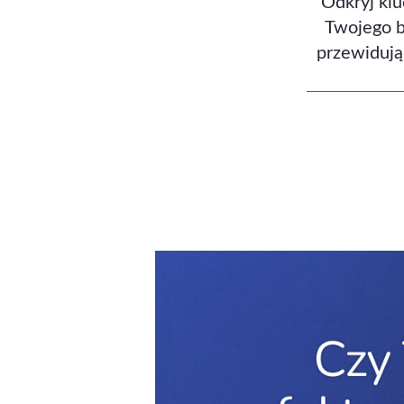
Odkryj kl
Twojego b
przewiduj