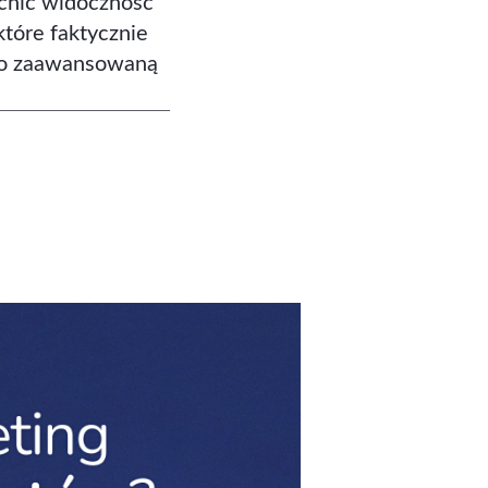
cnić widoczność
tóre faktycznie
po zaawansowaną