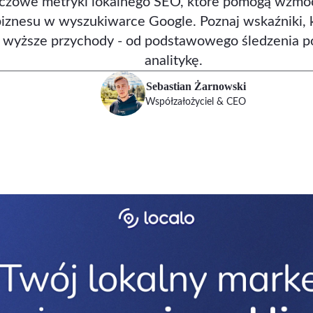
uczowe metryki lokalnego SEO, które pomogą wzmo
iznesu w wyszukiwarce Google. Poznaj wskaźniki, k
ą wyższe przychody - od podstawowego śledzenia 
analitykę.
Sebastian Żarnowski
Współzałożyciel & CEO