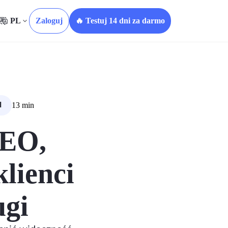
PL
Zaloguj
🔥 Testuj 14 dni za darmo
13 min
I
SEO,
klienci
ugi