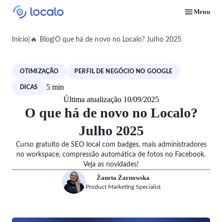
Menu
Monitore posições do Perfil da empresa para palavras-chave locais selecionadas
Conserte o que está puxando Perfis da empresa Google para baixo nas buscas locais
Deixe-se encontrar por clientes locais prontos para comprar seus serviços ou produtos
Encontre estratégias de marketing local e SEO para empresas no Google
Faça um curso gratuito sobre como colocar uma empresa local em primeiro no Google
Veja como usar as funcionalidades do Localo com vídeos passo a passo
Veja como outros proprietários de empresas e agências têm sucesso com o Localo
Início
|
🔥 Blog
|
O que há de novo no Localo? Julho 2025
OTIMIZAÇÃO
PERFIL DE NEGÓCIO NO GOOGLE
5 min
DICAS
Última atualização 10/09/2025
O que há de novo no Localo?
Julho 2025
Curso gratuito de SEO local com badges, mais administradores
no workspace, compressão automática de fotos no Facebook.
Veja as novidades!
Żaneta Żarnowska
Product Marketing Specialist