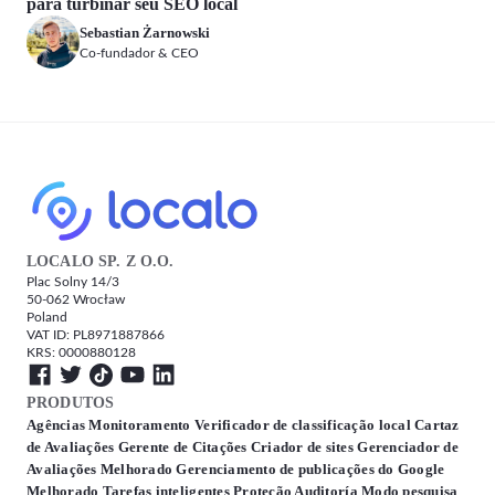
para turbinar seu SEO local
Sebastian Żarnowski
Co-fundador & CEO
LOCALO SP. Z O.O.
Plac Solny 14/3
50-062 Wrocław
Poland
VAT ID: PL8971887866
KRS: 0000880128
PRODUTOS
Agências
Monitoramento
Verificador de classificação local
Cartaz
de Avaliações
Gerente de Citações
Criador de sites
Gerenciador de
Avaliações
Melhorado
Gerenciamento de publicações do Google
Melhorado
Tarefas inteligentes
Proteção
Auditoría
Modo pesquisa