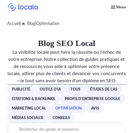
Menu
Surveillez les positions du Profil d'entreprise pour les mots-clés locaux sélectionnés
Générez un site web optimisé avec seulement un profil d'entreprise Google
Aidez les autres à découvrir le référencement local et gagnez une commission
Faites-vous trouver par des clients locaux prêts à acheter vos services ou produits
Envoyez-nous un email pour que nous puissions répondre à vos questions
Trouvez des stratégies de marketing local et SEO pour les entreprises sur Google
Suivez un cours gratuit pour faire apparaître une entreprise locale en premier sur Google
Découvrez comment d'autres propriétaires d'entreprises et agences réussissent avec Localo
Accueil
|
🔥 Blog
|
Optimisation
Blog SEO Local
La visibilité locale peut faire la réussite ou l'échec de
votre entreprise. Notre collection de guides pratiques et
de ressources vous aide à optimiser votre présence
locale, attirer plus de clients et devancer vos concurrents
—le tout sans avoir besoin d'un diplôme en SEO.
PUBLICITÉ
OUTILS D'IA
TOUS
ÉTUDES DE CAS
CITATIONS & BACKLINKS
PROFIL D'ENTREPRISE GOOGLE
MARKETING LOCAL
OPTIMISATION
AVIS
MÉDIAS SOCIAUX
CONSEILS