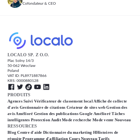
Cofondateur & CEO
LOCALO SP. Z O.O.
Plac Solny 14/3
50-062 Wrocław
Poland
VAT ID: PL8971887866
KRS: 0000880128
PRODUITS
Agences
Suivi
Vérificateur de classement local
Affiche de collecte
d'avis
Gestionnaire de citations
Créateur de sites web
Gestion des
avis
Amélioré
Gestion des publications Google
Amélioré
Tâches
intelligentes
Protection
Audit
Mode recherche
Mode vente
Nouveau
RESSOURCES
Blog
Centre d'aide
Dictionnaire du marketing
HHistoires de
réussite
Programme d'affiliation
Cours
Nouveau
Tarifs